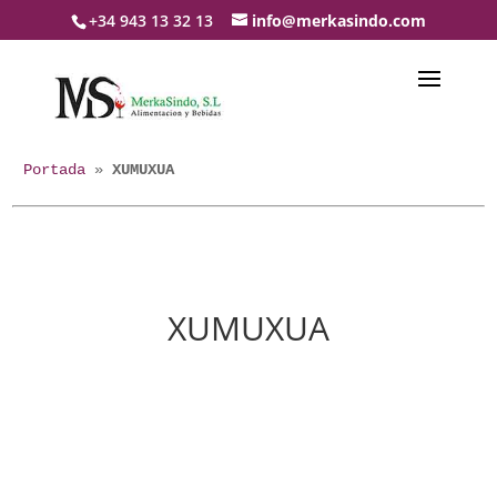
+34 943 13 32 13
info@merkasindo.com
Portada
 » 
XUMUXUA
XUMUXUA